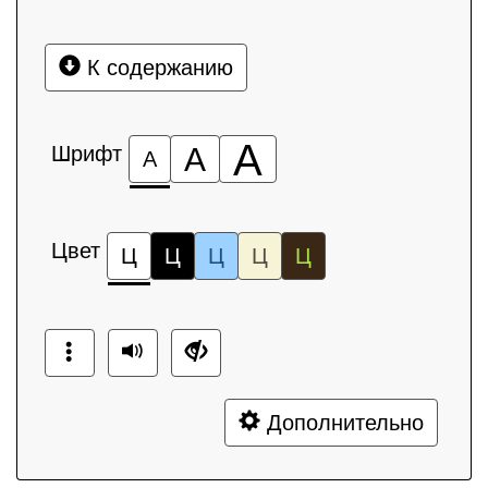
К содержанию
А
Шрифт
А
А
Цвет
Ц
Ц
Ц
Ц
Ц
Дополнительно