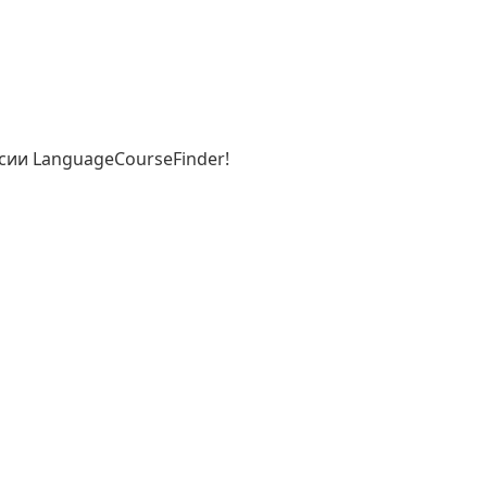
рсии LanguageCourseFinder!