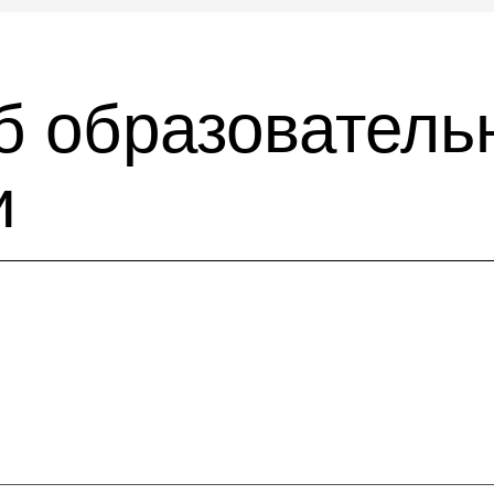
б образователь
и