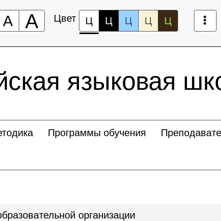
А
А
Цвет
Ц
Ц
Ц
Ц
Ц
ская языковая шк
тодика
Программы обучения
Преподават
образовательной организации